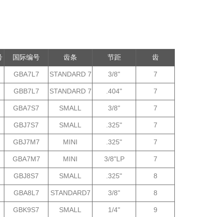
号
国际编号
齿条
节距
齿
GBA7L7
STANDARD 7
3/8"
7
GBB7L7
STANDARD 7
.404"
7
GBA7S7
SMALL
3/8"
7
GBJ7S7
SMALL
.325"
7
GBJ7M7
MINI
.325"
7
GBA7M7
MINI
3/8"LP
7
GBJ8S7
SMALL
.325"
8
GBA8L7
STANDARD7
3/8"
8
GBK9S7
SMALL
1/4"
9